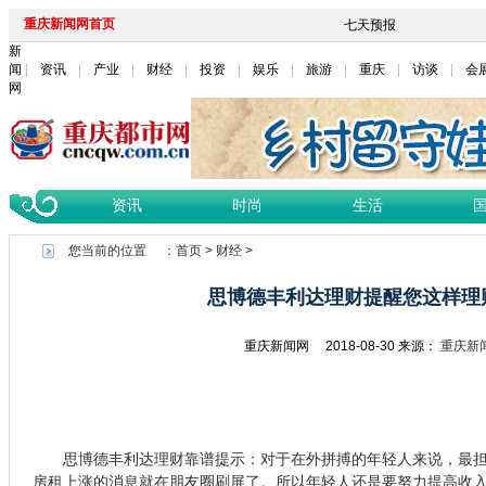
重庆新闻网首页
新
闻
资讯
产业
财经
投资
娱乐
旅游
重庆
访谈
会
网
资讯
时尚
生活
您当前的位置 ：
首页
>
财经
>
思博德丰利达理财提醒您这样理
重庆新闻网
2018-08-30
来源：
重庆新
思博德丰利达理财靠谱提示：对于在外拼搏的年轻人来说，最担
房租上涨的消息就在朋友圈刷屏了。所以年轻人还是要努力提高收