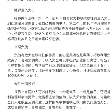
懂得量入为出
给你两个选择：第一个：前10年拼命努力挣钱攒钱懂得量入为出
到处旅游环游世界，做自己想做的事情。第二个：前10年浑浑噩噩
钱花2份的钱，40岁以后才开始醒悟努力挣钱攒钱但已力不从心。
个，但现实生活中能做的又有几个？思博德丰利达理财靠谱提示，年
感叹蹉跎岁月之后老来嗟叹空悲切。
合理负债
负债有放大金钱杠杠的作用，但它是美酒也是毒药，巧妙利用负
款买了一套刚需的房子，收入完全可以承担得起这部分房贷，相当
可厚非是合理的。思博德丰利达理财靠谱提示，但当负债大于资产
壁，负债已经超荷，那还是多克制自己，少负债。月还款应该在收入的
100%就会让人崩溃。
专注一项投资
世界上有两种人可以赚到钱，一种是疯子，一种是傻子。还记得
利达理财靠谱提示，凭借着坚韧的傻劲，以先天缺陷的身躯，却跑
全的人难以企及的高度，这样的简单和透彻让我们由衷的感慨万分
成功贵在简单，贵在独立，贵在坚韧，贵在专一。