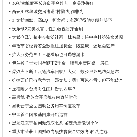
• 38岁台纸董事长许良宇突过世 余美玲接任
• 西安汇林华城交房遭遇“村霸”胡作非为
• 刘文雄幽默、高EQ 柯文哲：永远记得他爽朗的笑容
• 欢乐颂2完美收官，性别歧视贯穿全剧
• 大武仑溪订短中长整治计画 林右昌：盼中央杜绝淹水梦魇
• 年改节省经费若全数挹注退抚金 段宜康：还是会破产
• 扩大服务范围！三总看病也可哔悠游卡
• 伊兰羚羊母女同孕诞下2千金 哺乳重责阿嬷一肩扛
• 爆炸声不断！八德汽车回收厂大火 数公里外见浓烟急窜
• 机捷票价已有竞争力 郑文灿：我们可以小亏，但不能破产
• 丘福隆／台湾将任由川普玩四年？
• 高顺德 蔡英文开启烽火内政的时代
• 昆明晋宁全面启动公务用车制度改革
• 中国首个国家基因库开始运营
• 黑龙江东宁拍到濒危东北豹 鉴定为新发现个体
• 重庆市荣获全国财政专项扶贫资金绩效考评“八连冠”