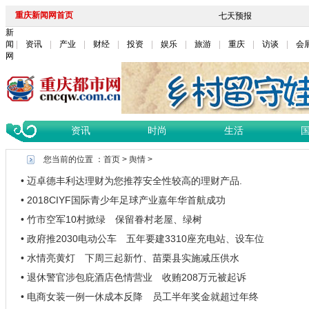
重庆新闻网首页
新
闻
资讯
产业
财经
投资
娱乐
旅游
重庆
访谈
会
网
资讯
时尚
生活
您当前的位置 ：
首页
>
舆情
>
• 迈卓德丰利达理财为您推荐安全性较高的理财产品.
• 2018CIYF国际青少年足球产业嘉年华首航成功
• 竹市空军10村掀绿 保留眷村老屋、绿树
• 政府推2030电动公车 五年要建3310座充电站、设车位
• 水情亮黄灯 下周三起新竹、苗栗县实施减压供水
• 退休警官涉包庇酒店色情营业 收贿208万元被起诉
• 电商女装一例一休成本反降 员工半年奖金就超过年终