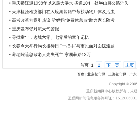
• 重庆綦江迎1998年以来最大洪水 省道104一处半山腰公路消失
• 天津检验检疫部门在入境集装箱中截获动物尸体及活虫
• 高考改革方案引热议 驴妈妈“免费休息点”助力家长陪考
• 重庆发布强对流天气警报
• 寻找童年，边城六零、七零后的童年记忆
• 长春今天举行局长接待日 “一把手”与市民面对面破难题
• 养老院疏忽致老人走失死亡 家属获赔12万
首页
1
2
下一页
末页
百度
|
北京都市网
|
上海都市网
|
广东
Copyright © 20
重庆新闻网中心版权所有，未经书
互联网新闻信息服务许可证：1512006001 