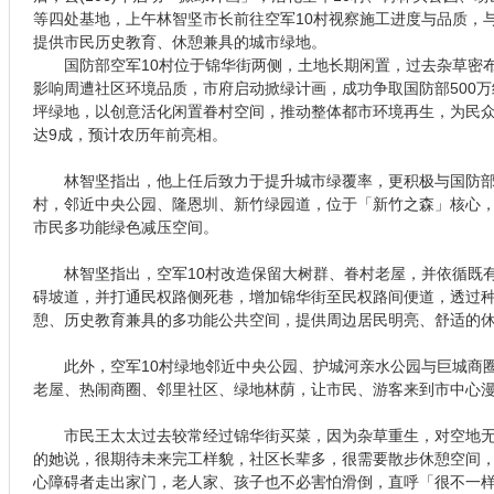
等四处基地，上午林智坚市长前往空军10村视察施工进度与品质，与市
提供市民历史教育、休憩兼具的城市绿地。
国防部空军10村位于锦华街两侧，土地长期闲置，过去杂草密布
影响周遭社区环境品质，市府启动掀绿计画，成功争取国防部500万经
坪绿地，以创意活化闲置眷村空间，推动整体都市环境再生，为民
达9成，预计农历年前亮相。
林智坚指出，他上任后致力于提升城市绿覆率，更积极与国防部协
村，邻近中央公园、隆恩圳、新竹绿园道，位于「新竹之森」核心，
市民多功能绿色减压空间。
林智坚指出，空军10村改造保留大树群、眷村老屋，并依循既有
碍坡道，并打通民权路侧死巷，增加锦华街至民权路间便道，透过
憩、历史教育兼具的多功能公共空间，提供周边居民明亮、舒适的
此外，空军10村绿地邻近中央公园、护城河亲水公园与巨城商圈
老屋、热闹商圈、邻里社区、绿地林荫，让市民、游客来到市中心
市民王太太过去较常经过锦华街买菜，因为杂草重生，对空地无
的她说，很期待未来完工样貌，社区长辈多，很需要散步休憩空间
心障碍者走出家门，老人家、孩子也不必害怕滑倒，直呼「很不一