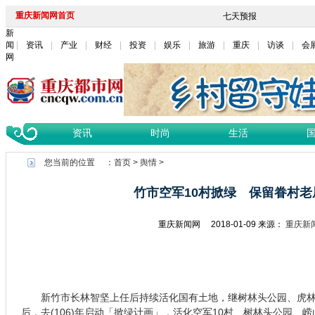
重庆新闻网首页
新
闻
资讯
产业
财经
投资
娱乐
旅游
重庆
访谈
会
网
资讯
时尚
生活
您当前的位置 ：
首页
>
舆情
>
竹市空军10村掀绿 保留眷村老
重庆新闻网
2018-01-09
来源：
重庆新
新竹市长林智坚上任后持续活化国有土地，继树林头公园、虎林
后，去(106)年启动「掀绿计画」，活化空军10村、树林头公园、