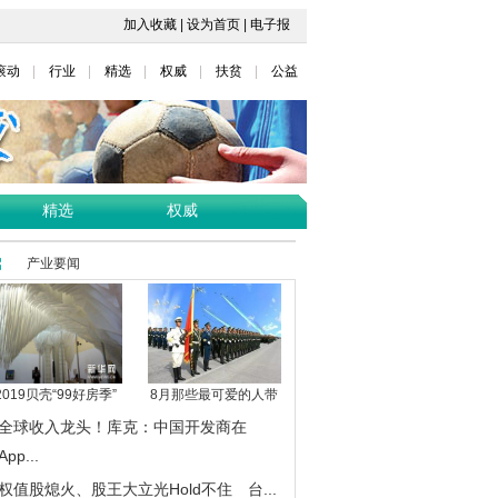
加入收藏
|
设为首页
|
电子报
滚动
行业
精选
权威
扶贫
公益
精选
权威
产业要闻
2019贝壳“99好房季”
8月那些最可爱的人带
全球收入龙头！库克：中国开发商在
App...
权值股熄火、股王大立光Hold不住 台...