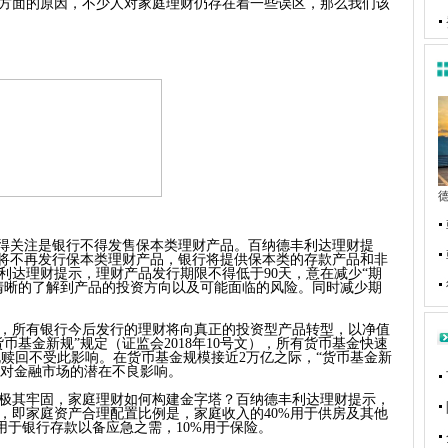
方面的原因，不少人对家庭理财仍存在着一些误区，那么我们该
得关注是银行不得发售保本类理财产品。百纳德丰利达理财提
行将不再发行保本类理财产品，银行将提供保本类的存款产品和非
利达理财提示，理财产品发行期限不得低于
90
天，意在减少“期
清晰的了解到产品的投资方向以及可能面临的风险。同时减少期
所有银行今后发行的理财将向真正的投资型产品转型，以净值
货币基金新规”规定（证监会
2018
年
10
号文），所有货币基金快速
规赎回不受此影响。在货币基金规模接近
2
万亿之际，“货币基金新
对金融市场的潜在不良影响。
其牢固，家庭理财如何构建金字塔？百纳德丰利达理财提示，
，即家庭资产合理配置比例是，家庭收入的
40%
用于供房及其他
用于银行存款以备应急之需，
10%
用于保险。