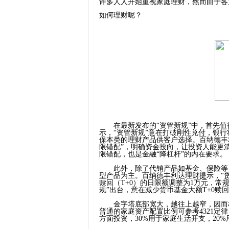
许多人人开始重视家庭理财，然而由于各
如何理财呢？
在最新发布的“资管新规”中，首先值
示，“资管新规”意在打破刚性兑付，银
保本类的理财产品供客户选择。百纳德丰
限错配”，明确资金投向，让投资人能更
限错配，也是金融“降杠杆”的内在要求。
此外，除了代销产品如基金、保险等，
型产品为主。百纳德丰利达理财提示，“
赎回（
T+0
）的日限额调整为
1
万元，常
规”出台，意在减少货币基金大额
T+0
赎回
金字塔底部宽大，越往上越窄，因而极
普通的家庭资产配置比例可参考
4321
定律
方面投资，
30%
用于家庭生活开支，
20%