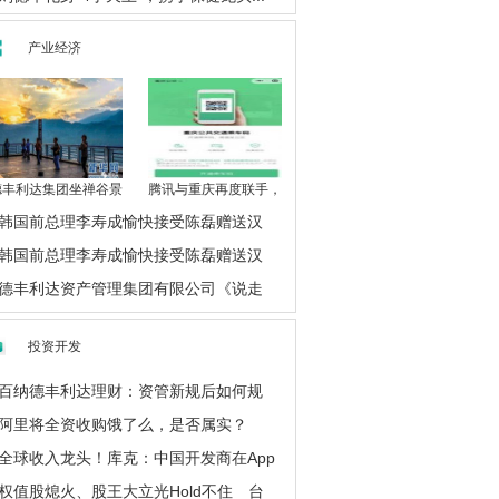
产业经济
德丰利达集团坐禅谷景
腾讯与重庆再度联手，
韩国前总理李寿成愉快接受陈磊赠送汉
韩国前总理李寿成愉快接受陈磊赠送汉
德丰利达资产管理集团有限公司《说走
投资开发
百纳德丰利达理财：资管新规后如何规
阿里将全资收购饿了么，是否属实？
全球收入龙头！库克：中国开发商在App
权值股熄火、股王大立光Hold不住 台