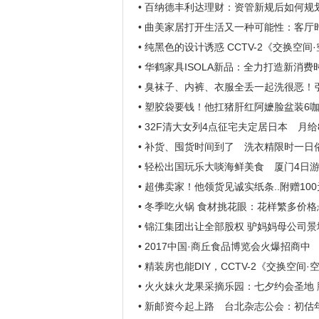
• 百纳德丰利达理财：资管新规后如何规
• 曲美家居打开生活又一种可能性：客厅
• 纯黑色的设计诱惑 CCTV-2《交换空
• 华鹤家具ISOLA新品：全力打造新消
• 臭袜子、内裤、衣服全丢一起洗很恶！
• 塑胶袋要钱！他扛猪肝红阿嬷脸盆装6
• 32F清大女列4点征宅夫定居日本 月给8
• 补货、囤货时间到了 洗衣精限时一日
• 轻松出国玩乐大啖海鲜美食 厦门4日
• 超佛卖家！他领货见诚实纸条..附赠10
• 冬季吃火锅 食材挑花眼：花样繁多价格
• 锦江集团出让全部股权 驴妈妈母公司
• 2017中国·商丘食品博览会火爆招商中
• 精装房也能DIY，CCTV-2《交换空
• 火火妹火龙果采摘乐园：七夕约会圣地
• 新邮资今起上路 台北杂志公会：初估