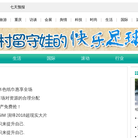
旅游
重庆
访谈
会展
舆情
科技
时尚
生活
国际
生活
国际
滚动
行业
本色纸巾惠享全场
了市场对资源的合理分配
特产免费抢！
IM 演绎2018超现实大片
识来提升自己.
识来提升自己.