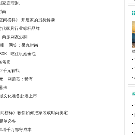
划家庭理财.
时尚
间·空间榜样》 开启家的另类解读
费时代家具行业标杆品牌
引两派网友炒翻
咖啡 网笑：呆丸时尚
0K...吃住玩她全包
俗俗卖
游2千元有找
0元 网羡慕：稀有
悬殊
景域文化准备赴港上市
间·空间榜样》教你如何把家装成时尚美宅
 脱单必备
年增千万邮寄成本