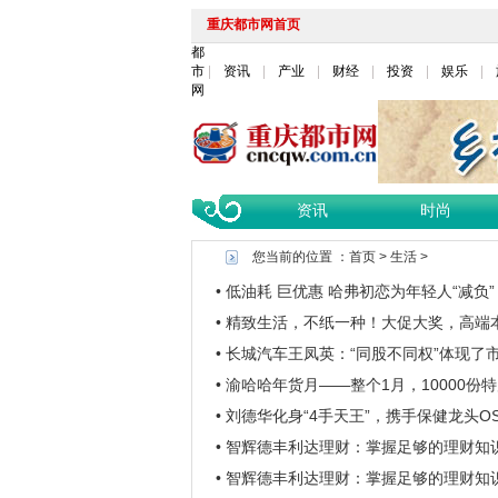
重庆都市网首页
都
市
资讯
产业
财经
投资
娱乐
网
资讯
时尚
您当前的位置 ：
首页
>
生活
>
• 低油耗 巨优惠 哈弗初恋为年轻人“减负”
• 精致生活，不纸一种！大促大奖，高端
• 长城汽车王凤英：“同股不同权”体现
• 渝哈哈年货月——整个1月，10000份
• 刘德华化身“4手天王”，携手保健龙头OS
• 智辉德丰利达理财：掌握足够的理财知
• 智辉德丰利达理财：掌握足够的理财知