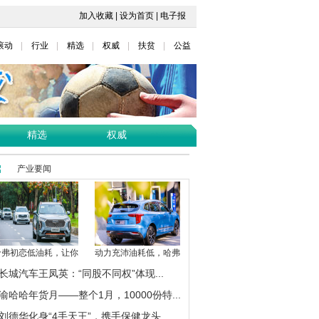
加入收藏
|
设为首页
|
电子报
滚动
行业
精选
权威
扶贫
公益
精选
权威
产业要闻
哈弗初恋低油耗，让你
动力充沛油耗低，哈弗
长城汽车王凤英：“同股不同权”体现...
渝哈哈年货月——整个1月，10000份特...
刘德华化身“4手天王”，携手保健龙头...