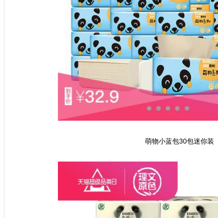
萌物小蓝包30包迷你装