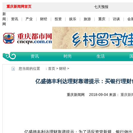
重庆新闻网首页
新
闻
资讯
产业
财经
投资
娱乐
旅游
重庆
访谈
会
网
资讯
时尚
生活
您当前的位置 ：
首页
>
财经
>
亿盛德丰利达理财靠谱提示：买银行理财
重庆新闻网
2018-09-04
来源：
重庆新
亿盛德丰利达理财靠谱提示：为了适应资管新规，银行做出