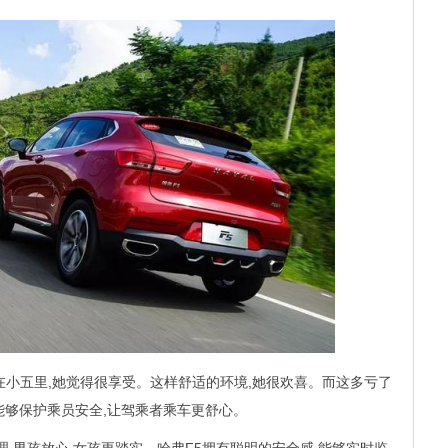
在小五里,她觉得很享受。这样舒适的环境,她很欢喜。而这多亏了
能够保护乘员安全,让驾乘者乘车更舒心。
理,男孩放心,女孩更踏实。哈弗F5拥有聪明的安全感,能够实时监