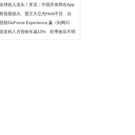
全球收入龙头！库克：中国开发商在App
权值股熄火、股王大立光Hold不住 台
登陆GeForce Experience,赢《剑网3》
联发科八月营收年减13% 旺季效应不明