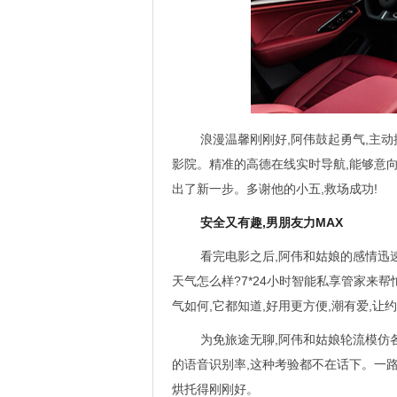
浪漫温馨刚刚好,阿伟鼓起勇气,主动
影院。精准的高德在线实时导航,能够意向
出了新一步。多谢他的小五,救场成功!
安全又有趣,男朋友力MAX
看完电影之后,阿伟和姑娘的感情迅
天气怎么样?7*24小时智能私享管家来
气如何,它都知道,好用更方便,潮有爱,让
为免旅途无聊,阿伟和姑娘轮流模仿各
的语音识别率,这种考验都不在话下。一路
烘托得刚刚好。