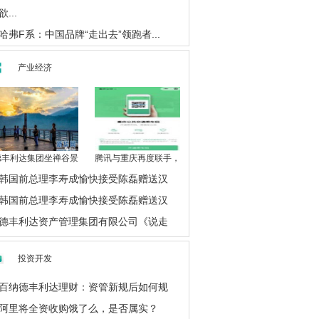
欲...
哈弗F系：中国品牌“走出去”领跑者...
产业经济
德丰利达集团坐禅谷景
腾讯与重庆再度联手，
韩国前总理李寿成愉快接受陈磊赠送汉
韩国前总理李寿成愉快接受陈磊赠送汉
德丰利达资产管理集团有限公司《说走
投资开发
百纳德丰利达理财：资管新规后如何规
阿里将全资收购饿了么，是否属实？