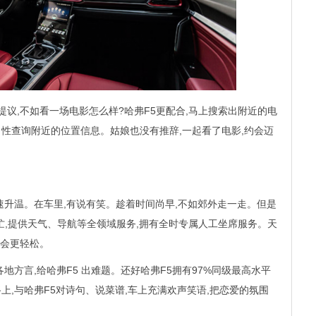
提议,不如看一场电影怎么样?哈弗F5更配合,马上搜索出附近的电
性查询附近的位置信息。姑娘也没有推辞,一起看了电影,约会迈
速升温。在车里,有说有笑。趁着时间尚早,不如郊外走一走。但是
帮忙,提供天气、导航等全领域服务,拥有全时专属人工坐席服务。天
约会更轻松。
地方言,给哈弗F5 出难题。还好哈弗F5拥有97%同级最高水平
上,与哈弗F5对诗句、说菜谱,车上充满欢声笑语,把恋爱的氛围