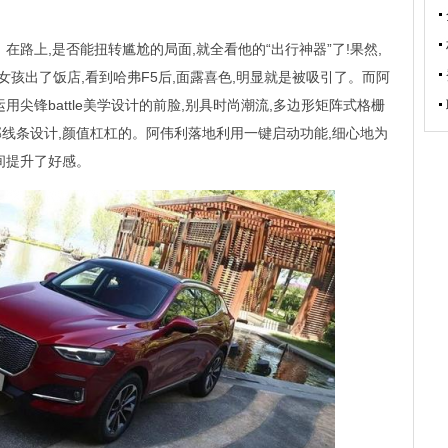
在路上,是否能扭转尴尬的局面,就全看他的“出行神器”了!果然,
女孩出了饭店,看到哈弗F5后,面露喜色,明显就是被吸引了。而阿
用尖锋battle美学设计的前脸,别具时尚潮流,多边形矩阵式格栅
线条设计,颜值杠杠的。阿伟利落地利用一键启动功能,细心地为
间提升了好感。