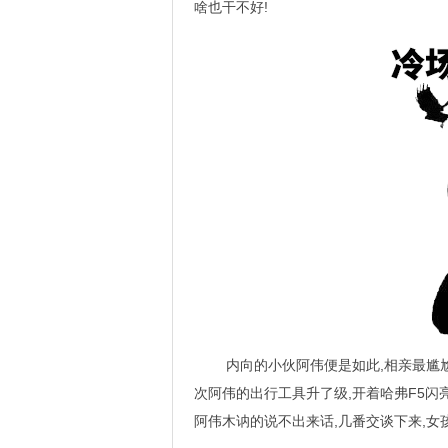
啥也干不好!
内向的小伙阿伟便是如此,相亲最尴尬
次阿伟的出行工具升了级,开着哈弗F5闪
阿伟木讷的说不出来话,几番交谈下来,女