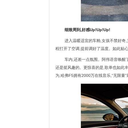
细致周到,好感Up!Up!Up!
进入温暖适宜的车舱,女孩不禁好奇
程打开了空调,提前调好了温度。如此贴
车内,还差一点氛围。阿伟语音唤醒了
还是挺风趣的。更惊喜的是,歌单也如此丰
为,哈弗F5拥有2000万在线音乐,“无限量