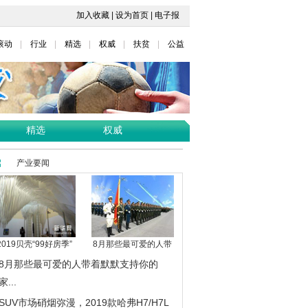
加入收藏
|
设为首页
|
电子报
滚动
行业
精选
权威
扶贫
公益
精选
权威
产业要闻
2019贝壳“99好房季”
8月那些最可爱的人带
8月那些最可爱的人带着默默支持你的
家...
SUV市场硝烟弥漫，2019款哈弗H7/H7L