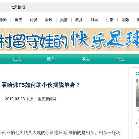
旅游
重庆
访谈
会展
舆情
科技
时尚
生活
国际
生活
国际
滚动
行业
看哈弗F5如何助小伙摆脱单身？
网
2019-03-28
来源：
重庆新闻网
子,不怕七大姑八大姨的夺命连环追,最怕的是相亲。相亲一冷场,