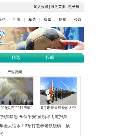
加入收藏
|
设为首页
|
电子报
滚动
行业
精选
权威
扶贫
公益
精选
权威
产业要闻
2019贝壳“99好房季”
8月那些最可爱的人带
“扫黑除恶 永保平安”黄桷坪街道扫黑...
年金大缩水！3招打造养老铁饭碗 预
约...