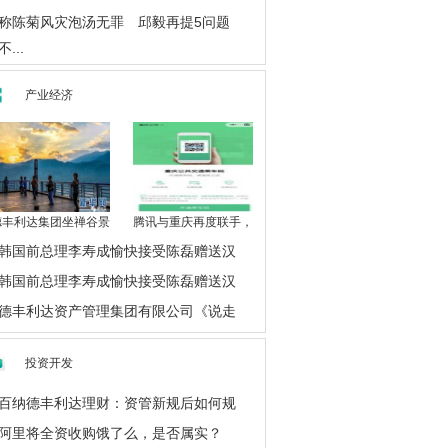
称陈菊风灾泡汤无罪 邱毅再提5问题
不...
产业经济
德丰利达集团坐禅谷景
腾讯与重庆再度联手，
韩国前总理李寿成愉快接受陈磊赠送汉
韩国前总理李寿成愉快接受陈磊赠送汉
德丰利达资产管理集团有限公司《说走
投资开发
百纳德丰利达理财：资管新规后如何规
阿里将全资收购饿了么，是否属实？