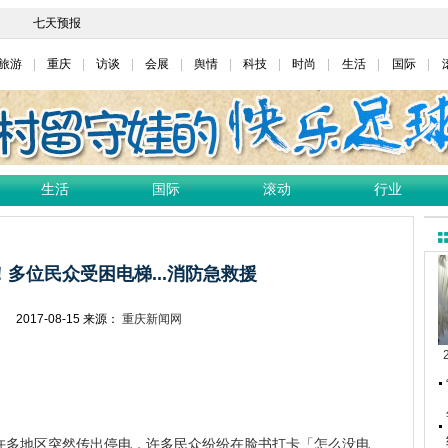
旅游
重庆
访谈
会展
舆情
科技
时尚
生活
国际
生活
国际
滚动
行业
多位民众受困电梯...消防急救援
网
2017-08-15
来源：
重庆新闻网
多地区突然传出停电，许多民众纷纷在脸书打卡「怎么没电