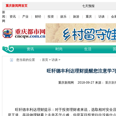
重庆新闻网首页
新
闻
资讯
产业
财经
投资
娱乐
旅游
重庆
访谈
会
网
资讯
时尚
生活
您当前的位置 ：
首页
>
访谈
>
旺轩德丰利达理财提醒您注意学习
重庆新闻网
2018-09-27
来源：
重庆新
旺轩德丰利达理财提示：对于投资理财者来说，选取相对安全
是王道。虽说做理财看上去并不怎么难，但是盲目投资往往没有什