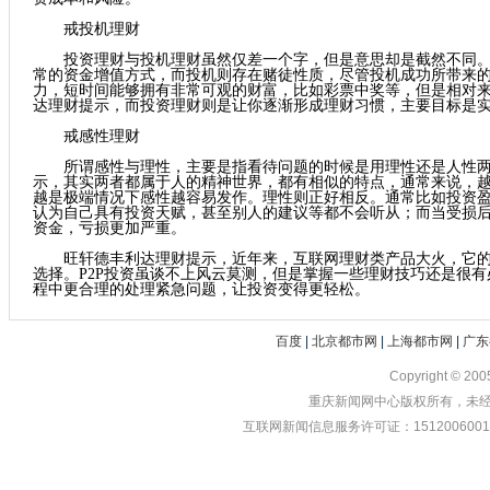
戒投机理财
投资理财与投机理财虽然仅差一个字，但是意思却是截然不同。
常的资金增值方式，而投机则存在赌徒性质，尽管投机成功所带来
力，短时间能够拥有非常可观的财富，比如彩票中奖等，但是相对
达理财提示，而投资理财则是让你逐渐形成理财习惯，主要目标是
戒感性理财
所谓感性与理性，主要是指看待问题的时候是用理性还是人性两
示，其实两者都属于人的精神世界，都有相似的特点，通常来说，
越是极端情况下感性越容易发作。理性则正好相反。通常比如投资
认为自己具有投资天赋，甚至别人的建议等都不会听从；而当受损
资金，亏损更加严重。
旺轩德丰利达理财提示，近年来，互联网理财类产品大火，它的
选择。
P2P
投资虽谈不上风云莫测，但是掌握一些理财技巧还是很有
程中更合理的处理紧急问题，让投资变得更轻松。
百度
|
北京都市网
|
上海都市网
|
广东
Copyright © 20
重庆新闻网中心版权所有，未经书
互联网新闻信息服务许可证：1512006001 