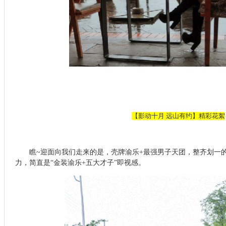
【影动十月 远山有约】精彩花絮
瞧~迎面向我们走来的是，壳牌渝乐+最强男子天团，整齐划一
力，简直是“金装渝乐+五大才子”即视感。