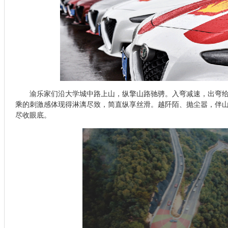
渝乐家们沿大学城中路上山，纵擎山路驰骋。入弯减速，出弯
乘的刺激感体现得淋漓尽致，简直纵享丝滑。越阡陌、抛尘嚣，伴
尽收眼底。