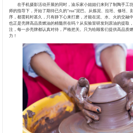
在手机摄影活动开展的同时，渝乐家小姐姐们来到了制陶手工
师的指导下
，开始了期待已久的“rua”泥巴。
从
炼泥、拉坯、修坯、
序
，
都
需
耗时甚久，只
有静下心来
打磨，才能在泥、水、火的交融
也
正是壳牌高品质燃油的精髓所在吗？从实验室研发到原油的提取
注，每一步壳牌都认真对待，严格把关。只为给顾客们提供高品质
力！