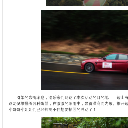
引擎的轰鸣渐息，渝乐家们到达了本次活动的目的地——远山
路两侧堆叠着
各种陶器，在微微的细雨中，显得
温润而内敛。
推开
小哥哥小姐姐们已经抑制不住想要拍照的冲动了！