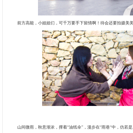
前方高能，小姐姐们，可千万要手下留情啊！待会还要拍摄美
山间微雨，秋意渐浓，撑着“油纸伞”，漫步在“雨巷“中，仿若