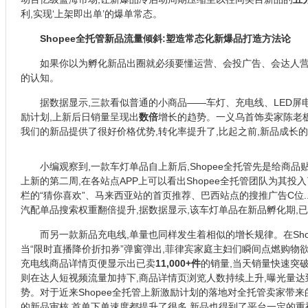
利,实现‘上架即出单’的爆单常态。
Shopee全托管新品流量倾斜:塑造常态化新爆品打造方法论
如果你以为孵化新品出圈就必须要懂运营、会投广告、会达人营销
的认知。
据数据显示,三款看似普通的小商品——车灯、充电线、LED屏电子
励计划,上新后日销量呈现出
数倍
增长的趋势。一义乌首饰卖家陈老板
我们的新品提供了很好价格优势,转化率提升了,比起之前,新品成长的
小编观察到,一款车灯单品自上新后,Shopee全托管先是给商品
上新的第二周,在各站点APP上可以看出Shopee全托管团队为其投
栏的“猜你喜欢”、马来西亚站的首页推荐、巴西站点的搜推广告C位...
汽配单品搜索权重翻倍提升,据数据显示,该车灯单品在新品孵化期,
而另一款新品充电线,单量也同样发生着相似的增长规律。在Sho
当“限时直播降价折扣券”弹窗弹出,菲律宾家庭主妇们瞬间点燃购物欲
充电线商品详情页便显示出已卖
11,000+件
的销量,当天销量快速突
则在达人短视频流量加持下,商品详情页浏览人数持续上升,曝光量达
势。对于近来Shopee全托管上新激励计划的落地对全托管卖家带来
的新品审核,首单下单速度都提升了很多,新品也得到了平台一定的重