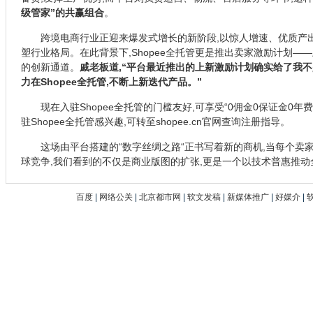
级管家”的共赢组合
。
跨境电商行业正迎来爆发式增长的新阶段,以惊人增速、优质产
塑行业格局。在此背景下,Shopee全托管更是推出卖家激励计划—
的创新通道。
戚老板道,“平台最近推出的上新激励计划确实给了我不
力在Shopee全托管,不断上新迭代产品。”
现在入驻Shopee全托管的门槛友好,可享受“0佣金0保证金0年
驻Shopee全托管感兴趣,可转至shopee.cn官网查询注册指导。
这场由平台搭建的“数字丝绸之路“正书写着新的商机,当每个卖
球竞争,我们看到的不仅是商业版图的扩张,更是一个以技术普惠推
百度
|
网络公关
|
北京都市网
|
软文发稿
|
新媒体推广
|
好媒介
|