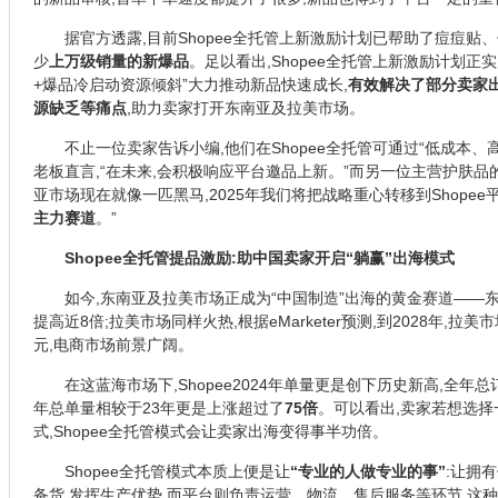
据官方透露,目前Shopee全托管上新激励计划已帮助了痘痘
少
上万级销量的新爆品
。足以看出,Shopee全托管上新激励计划正
+爆品冷启动资源倾斜”大力推动新品快速成长,
有效解决了部分卖家
源缺乏等痛点
,助力卖家打开东南亚及拉美市场。
不止一位卖家告诉小编,他们在Shopee全托管可通过“低成本
老板直言,“在未来,会积极响应平台邀品上新。”而另一位主营护肤品的
亚市场现在就像一匹黑马,2025年我们将把战略重心转移到Shopee平
主力赛道
。”
Shopee全托管提品激励:助中国卖家开启“躺赢”出海模式
如今,东南亚及拉美市场正成为“中国制造”出海的黄金赛道——东
提高近8倍;拉美市场同样火热,根据eMarketer预测,到2028年,拉美
元,电商市场前景广阔。
在这蓝海市场下,Shopee2024年单量更是创下历史新高,全年
年总单量相较于23年更是上涨超过了
75倍
。可以看出,卖家若想选
式,Shopee全托管模式会让卖家出海变得事半功倍。
Shopee全托管模式本质上便是让
“专业的人做专业的事”
:让拥
备货,发挥生产优势,而平台则负责运营、物流、售后服务等环节,这