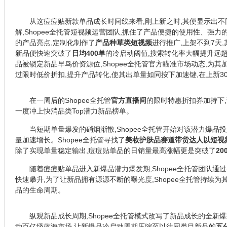
从这痘痘贴新款单品成长时间线来看,刚上新之时,其便显示出
解,Shopee全托管短视频运营团队,抓住了产品便捷的使用性、强
的产品亮点,定制化制作了
产品种草类短视频
进行推广,上架不到7天
新品便快速突破了
日均400单
的冷启动阈值,搜索转化率大幅提升远
品被锁定新品早鸟价资源位,Shopee全托管官方瞄准市场动态,为
过限时低价折扣,提升产品转化,使其出单量如同按下加速键,在上新3
在一周后的Shopee全托管
官方直播间
的限时特惠折扣券加持下
一度冲上快消品类Top潜力新品榜单。
当短期单量爆发的硝烟渐散,Shopee全托管开始对该潜力爆品
量加速增长。Shopee全托管寻找了
美妆护肤品赛道带货达人以短视
除了实现单量稳定输出,痘痘贴单品的日销量最高涨幅更是突破了
20
随着痘痘贴单品进入新爆品潜力爆发期,Shopee全托管团队通
快速攀升,为了让新品拥有源源不断的曝光度,Shopee全托管持续
品的生命周期。
纵观新品成长周期,Shopee全托管模式改写了新品成长的全新
动百亿级蓝海市场,让新爆品冷启动周期压缩至以往同类目新品的
五