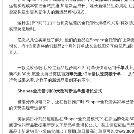
运营实现成本管控全域贯通,加速新品成长、延长新爆品生命周期,让
卖家构建出更具竞争力的新爆品孵化模式。
这种去掉中间商,由平台负责运营的全托管出海模式,可以有效助
实现跨境增利。
亿恩从几位卖家处了解到,他们的新品在Shopee全托管的“上新
增长。有4位卖家将他们新品2个月的订单成长曲线图分享给亿恩,
喜人。
一款免胶假睫毛,经过新品起步期不久,订单便快速达到
千单以上
新不到30天,流量扶持已突破
百万曝光量
,订单量快速
突破千单
....
运营成果来看,这样子的新爆品案例还有不少。
Shopee全托管:用60天改写新品单量增长公式
当部分跨境电商新手还在盲目推广时,Shopee全托管卖家早已借
的优势实现弯道超车。
美妆类目小商品痘痘贴在Shopee全托管模式下,在新品孵化期6
颠覆性的新品数据重新定义了新品单量增长公式。某主营痘痘贴产品
新品上新后销量业绩确实超出了预期,单日最高订单量可以突破
3,00