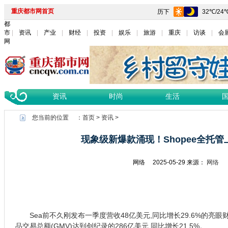
重庆都市网首页
都
市
资讯
产业
财经
投资
娱乐
旅游
重庆
访谈
会
网
资讯
时尚
生活
您当前的位置 ：
首页
>
资讯
>
现象级新爆款涌现！Shopee全托
网络
2025-05-29
来源：
网络
Sea前不久刚发布一季度营收48亿美元,同比增长29.6%的亮眼财
品交易总额(GMV)达到创纪录的286亿美元,同比增长21.5%。