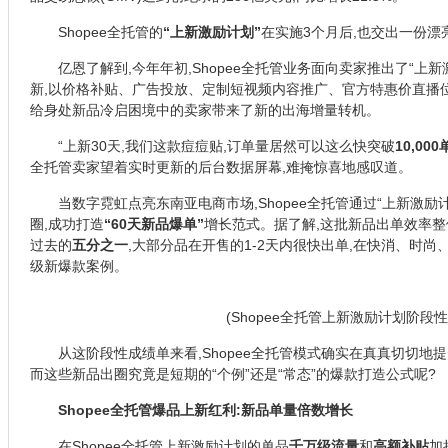
Shopee全托管的
“上新激励计划”
在实施3个月后,也交出一份漂
亿恩了解到,今年年初,Shopee全托管业务面向卖家推出了“上
新,以价格补贴、广告投放、定制短视频内容推广、官方特惠价直播
给身处新品冷启困境中的卖家带来了新的出海增量转机。
“上新30天,我们这款痘痘贴,订单量居然可以这么快突破
10,000
全托管卖家望着实时更新的后台数据屏幕,难掩惊喜地感叹道。
当数字霓虹点亮东南亚电商市场,Shopee全托管通过“上新激励
圈,成功打造
“60天新品爆单”
增长范式。据了解,这批新品出单效率整
过去的
五分之一
,大部分品在开售的1-2天内很快出单,在快消、时
级新爆款案例。
(Shopee全托管上新激励计划阶段性
从这阶段性成绩单来看,Shopee全托管模式确实在真真切切地
而这些新品出圈究竟是短期的“个例”还是“常态”的爆款打造公式呢?
Shopee全托管爆品上新红利:新品单量倍数增长
在Shopee全托管上新激励计划的单品
千万级流量
和
高额补贴
加