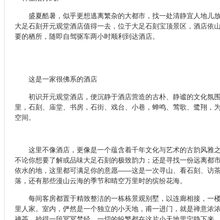
盛夏酷暑，似乎更想逃离繁杂的大都市，找一处清静宜人地儿放
大足石刻开元观堂酒店值得一去，位于大足石刻宝顶景区，酒店依
要的栖所，随即自驾驱车两小时顺利到达酒店。
这是一家很佛系的酒店
初识开元观堂酒店，便沉静于酒店营造的古朴、静谧的文化氛围
里，石刻、庙堂、书房，石街、戏台、小巷，蝉鸣、莺歌、鹭翔，
空间。
这里不像酒店，更像是一个蕴含着千年文化与艺术的古韵风雅之
不论你想要了解或品味大足石刻的极致韵力；还是寻找一份远离都
依水的地，这里都可满足你的意愿——这是一次寻山、看石刻、访
落，还有那些漫山云海的季节和晴空万里时的缤纷花海。
每间客房都置于精致整洁的一栋栋景观别墅，以连廊相接，一楼
里人家。室内，俨然是一个独立的小天地，甫一进门，就是禅意浓
禅茶，抄得一段冥冥梵经，一切的纷繁都在这片小天地里宁静下来