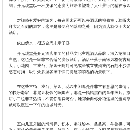
刻，开元观堂以一种虔诚的态度为旅居者塑造了人生景行的精神家
对禅修有爱好的游客，每逢周末还可以去酒店的禅修室，聆听大
拜大足石刻的游客，这里是最便利的落脚之处，因为酒店就位于大
酒店。
依山傍水，很适合周末亲子游
开元观堂是开元酒店集团的精品文化主题酒店品牌，深入挖掘目
当然，这也是一家非常合适的度假酒店。酒店坐落于南宋风格仿古
大，小花园、古戏台、菜园子随处可见或坐或立或嬉戏的石刻小沙
憨态可掬，吸引众多游客按下快门将这萌萌哒的场景收下。
在这些古街、戏台、菜园、花园中闲逛是件非常有意思的事情，
的快乐老家；巷尾豆花饭的吆喝声，那是一幅幅黑白的童年照片。
店小二也非常热情，不管你消费与否，她都会向你介绍这里的盖碗
就可以度过一下午的山城时光。
室内儿童乐园的滑滑梯、积木、趣味绘本、叠叠高、斗兽棋，可
光；室外的天然亲子乐园，就建在一座小山坡下，入眼尽是葱葱绿