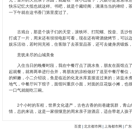
快乐记忆大抵也就这样。书吧，就是个藏经阁，满满当当的禅经，
一下午就在这书香门第里度过了。
古戏台，那是个孩子们的天堂，滚铁环、打陀螺、投壶、丢沙包
打成了一片，周末还有坝坝电影可看，现在还有啤酒烧烤节，可以
娱乐活动，若时间充裕，住客除了去茶室品茶，还可去健身房锻炼
意犹未尽的山城美食
入住当日的晚餐时段，我在中餐厅点了跳水鱼，朋友在面馆点了
起就餐，就将两单进行合并，将朋友的凉粉做好了送至中餐厅餐位
的鲜嫩，小二介绍说，鱼是临近的化龙水库直接送过来的；浓盐水
地气，中餐厅叫下馆子，面馆叫重庆小面，对面的豆花饭小摊，也
一口气就能吃三碗。
2个小时的车程，世界文化遗产，古色古香的街巷建筑群，青山
情，总的来说，这是一家很惬意的周末亲子游酒店，适合带老人孩
百度
|
北京都市网
|
上海都市网
|
广东