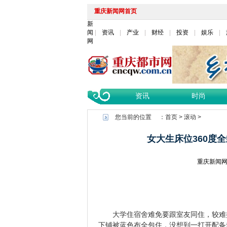
重庆新闻网首页
新
闻
资讯
产业
财经
投资
娱乐
网
资讯
时尚
您当前的位置 ：
首页
>
滚动
>
女大生床位360度
重庆新闻
大学住宿舍难免要跟室友同住，较难拥
下铺被蓝色布全包住，没想到一打开配备