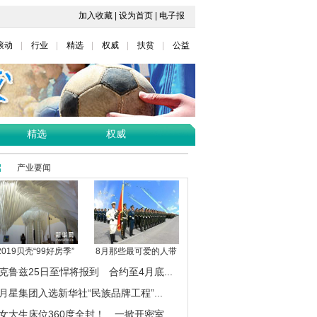
加入收藏
|
设为首页
|
电子报
滚动
行业
精选
权威
扶贫
公益
精选
权威
产业要闻
2019贝壳“99好房季”
8月那些最可爱的人带
克鲁兹25日至悍将报到 合约至4月底...
月星集团入选新华社“民族品牌工程”...
女大生床位360度全封！ 一掀开密室