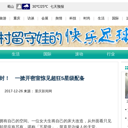
旅游
重庆
访谈
会展
舆情
科技
时尚
生活
国际
生活
国际
滚动
行业
全封！ 一掀开密室惊见超狂5星级配备
网
2017-12-26
来源：
重庆新闻网
有自己的空间。一位女大生将自己的床大改造，从外面看只见
却是应有尽有，堪称「五星级」，简直是边缘人的天堂。