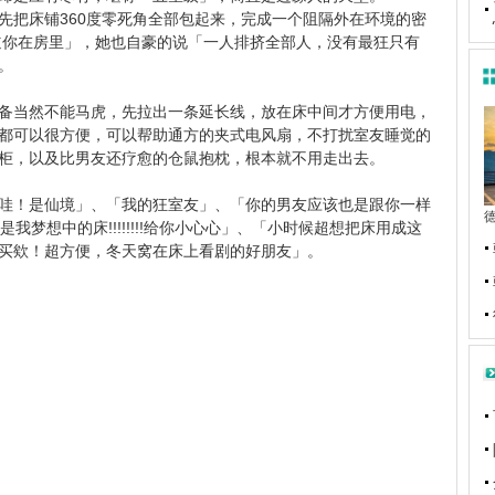
把床铺360度零死角全部包起来，完成一个阻隔外在环境的密
道你在房里」，她也自豪的说「一人排挤全部人，没有最狂只有
。
当然不能马虎，先拉出一条延长线，放在床中间才方便用电，
都可以很方便，可以帮助通方的夹式电风扇，不打扰室友睡觉的
柜，以及比男友还疗愈的仓鼠抱枕，根本就不用走出去。
！是仙境」、「我的狂室友」、「你的男友应该也是跟你一样
是我梦想中的床!!!!!!!!给你小心心」、「小时候超想把床用成这
买欸！超方便，冬天窝在床上看剧的好朋友」。