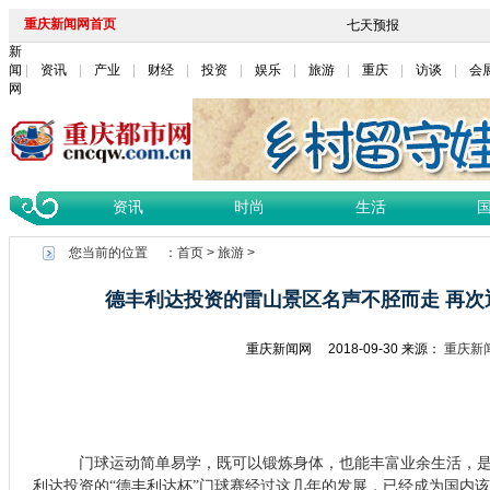
重庆新闻网首页
新
闻
资讯
产业
财经
投资
娱乐
旅游
重庆
访谈
会
网
资讯
时尚
生活
您当前的位置 ：
首页
>
旅游
>
德丰利达投资的雷山景区名声不胫而走 再次
重庆新闻网
2018-09-30
来源：
重庆新
门球运动简单易学，既可以锻炼身体，也能丰富业余生活，
利达投资的“德丰利达杯”门球赛经过这几年的发展，已经成为国内