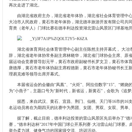
再次走进了湖北。
由湖北省政府主办，湖北省老年体协，湖北省社会体育管理中
大冶市人民政府，黄石市老年体协，湖北德丰旅游开发有限公司共
育类（老年人）门球比赛在德丰利达投资湖北雷山风景区门球基地
湖北省体育局社会体育管理中心副主任陈然主持开幕式， 大冶
辞，湖北省老年体协常务副主席林晓华，湖北省门球协会主席、原
届运动会竞赛督导彭元平，黄石市政府副秘书长罗文卫，黄石市体
唐德厚，黄石市老年体协副主席程德新，黄石市老年体协秘书长王
理易克难等领导出席开幕式。
本届省运会的会徽由“凤凰”、“火炬”、阿拉伯数字“
15
”、“燃烧
为“小燕子”，主题口号为“新时代，新省运，新黄石”，会歌为《追
据悉，来自武汉、黄石、宜昌、荆门、仙桃、天门等
16
市的
16
名运动员将在为期四天的比赛中为男团、女团、男双、女双、男单
据了解，截止目前，德丰利达投资的雷山风景区先后举办了“德
赛，“德丰利达杯”
2017
年中国门球公开系列赛·大冶雷山站门球赛。
举办柔力球、健身气功的国家级交流、培训活动。