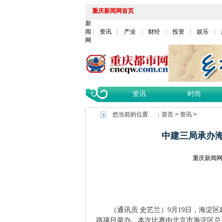
重庆新闻网首页
新
闻
资讯
产业
财经
投资
娱乐
网
资讯
时尚
您当前的位置 ：
首页
>
资讯
>
中建三局承办海
重庆新闻
（
通讯员
史艺兰
）
9月1
9
日，海淀区
路项目举办。
本次比赛由北京市海淀区总