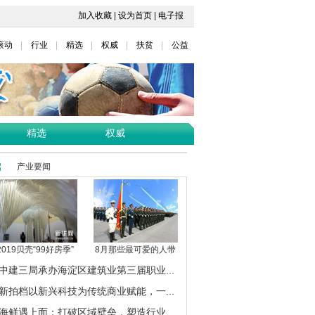
加入收藏
|
设为首页
|
电子报
滚动
行业
精选
权威
扶贫
公益
精选
权威
产业要闻
2019贝壳“99好房季”
8月那些最可爱的人带
中建三局承办海淀区建筑业第三届职业...
新拍档以新兴科技为传统商业赋能，一...
海鲜遇上面：打破区域壁垒，塑造行业...