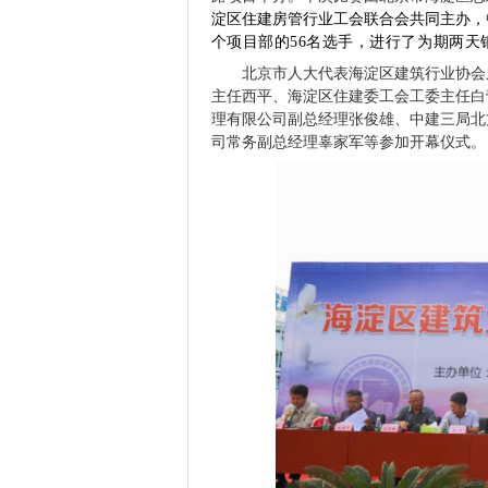
淀区住建房管行业工会联合会共同主办，
个项目部的56名选手，
进行了
为期两天
北京市人大代表海淀区建筑行业协会
主任
西平
、
海淀区住建委工会工委主任
白
理有限公司副总经理
张俊雄
、
中建三局北
司常务副总经理
辜家军
等
参加开幕仪式
。