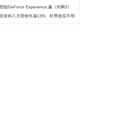
登陆GeForce Experience,赢《剑网3》
联发科八月营收年减13% 旺季效应不明