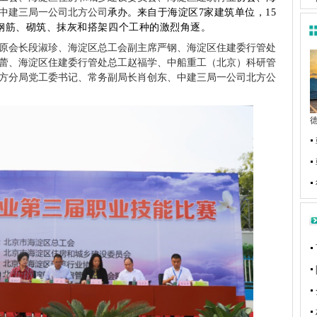
中建三局一公司北方公司
承办。
来自于海淀区
7家建筑单位，
15
钢筋、砌筑、抹灰和
搭
架
四
个工种的激烈角逐。
原会长
段淑珍
、
海淀区总工会副主席
严钢
、
海淀区住建委行管处
蕾
、
海淀区住建委行管处总工
赵福学
、
中船重工（北京）科研管
方分局党工委书记、常务副局长
肖创东
、
中建三局一公司北方公