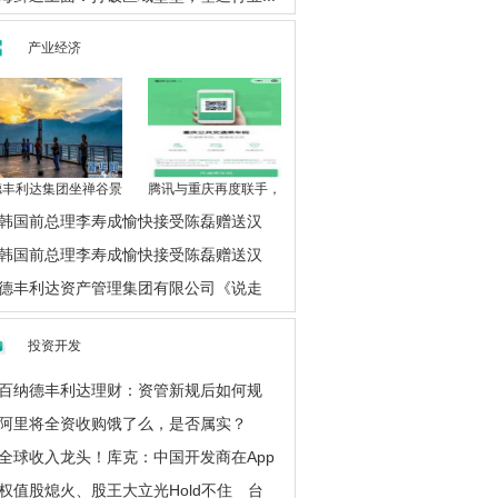
产业经济
德丰利达集团坐禅谷景
腾讯与重庆再度联手，
韩国前总理李寿成愉快接受陈磊赠送汉
韩国前总理李寿成愉快接受陈磊赠送汉
德丰利达资产管理集团有限公司《说走
投资开发
百纳德丰利达理财：资管新规后如何规
阿里将全资收购饿了么，是否属实？
全球收入龙头！库克：中国开发商在App
权值股熄火、股王大立光Hold不住 台