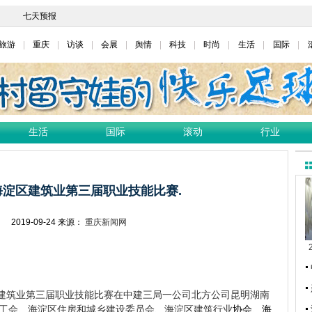
旅游
重庆
访谈
会展
舆情
科技
时尚
生活
国际
生活
国际
滚动
行业
淀区建筑业第三届职业技能比赛.
网
2019-09-24
来源：
重庆新闻网
建筑业第三届职业技能比赛在
中建三局一公司北方公司
昆明湖南
工会、海淀区住房和城乡建设委员会、海淀区建筑行业
协会、海