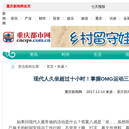
重庆新闻网首页
新
闻
资讯
产业
财经
投资
娱乐
旅游
重庆
访谈
会
网
资讯
时尚
生活
您当前的位置 ：
首页
>
权威
>
现代人久坐超过十小时！掌握OMG运动
重庆新闻网
2017-12-14
来源：
重庆新
如果问现代人最常做的活动是什么？答案八成是「坐」。虽然听
己每天的时间安排与工作行程，不管是上网、打字、看文件资料、