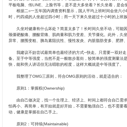
平板电脑、传LINE、上脸书等，是不是大多坐着？长久坐着，是会
根据二○一五年国内调查资料显示，国人平均上班时间会坐六小
时，约四成的人坐超过四小时；而一天下来久坐超过十小时的上班
久坐对健康有什么坏处？简直太多了！长时间久坐不动，可能因
颈僵硬酸痛、腰酸背痛、肌肉量和肌力变差、关节僵化。此外，久
异常、腰围变粗、胰岛素阻抗性、慢性发炎、内脏脂肪变多、肥胖
我建议不妨尝试最简单也最经济的方式─快走。只需要一双好走
备。至于中等强度，当然不是一般散步逛街，较简单的强度测量法
快，能和旁人讲话但无法唱歌的程度，这样大概就是中等强度了。
我整理了OMG三原则，符合OMG原则的活动，就是适合的：
原则1：掌握权(Ownership)
由自己做决定，找一个生理上、经济上、时间上都符合自己需求
怕再小、再简单，有开始就是好开始，不需要勉强自己，也不需要
动，健康是掌握在自己手上。
原则2：可持续(Maintainable)