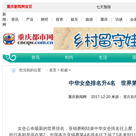
重庆新闻网首页
新
闻
资讯
产业
财经
投资
娱乐
旅游
重庆
访谈
会
网
资讯
时尚
生活
您当前的位置 ：
首页
>
权威
>
中华女垒排名升4名 世界第
重庆新闻网
2017-12-20
来源：
重庆新
女垒公布最新的世界排名，亚锦赛刚结束中华女垒排名往上爬，往
的日本则是排在第2，中国本次亚锦赛第4名排名往下掉了5名来到1