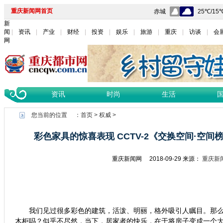
重庆新闻网首页
新
闻
资讯
产业
财经
投资
娱乐
旅游
重庆
访谈
会
网
资讯
时尚
生活
您当前的位置 ：
首页
>
权威
>
彩色家具的惊喜表现 CCTV-2《交换空间·空间
重庆新闻网
2018-09-29
来源：
重庆新
我们见过很多彩色的建筑，活泼、明丽，格外吸引人瞩目。那
木柜吗？似乎不尽然，当下，居家者的快乐，在于将房子变成一个