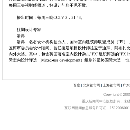
每周三央视财经频道，好设计与您不见不散。
播出时间：每周三晚
CCTV-2
，
21:48
。
往期设计专家
潘冉
潘冉，名谷设计机构创办人，国际室内建筑师联盟成员（
IFI
）
区评审委员会设计顾问。曾任援建项目设计师往返于迪拜、阿布扎
内外大奖。其中，包含英国著名室内设计杂志
"FX"
组织评选的“
FX In
际室内设计评选（
Mixed-use development
）组别的最终国际大奖，也
百度
|
北京都市网
|
上海都市网
|
广东
Copyright © 20
重庆新闻网中心版权所有，未经书
互联网新闻信息服务许可证：1512006001 